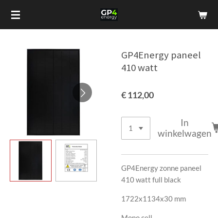
Ga
direct
naar
de
GP4Energy paneel
hoofdinhoud
410 watt
€ 112,00
In
winkelwagen
GP4Energy zonne paneel
410 watt full black
1722x1134x30 mm
Mono cell